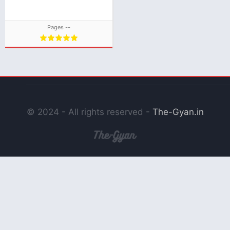
क्लाससिक्स )Book PDF
Download
Pages --
© 2024 - All rights reserved -
The-Gyan.in