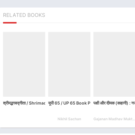
RELATED BOOKS
श्रीमद्भगवद्गीता / ShrimadBhagavadGita Hindi Book PDF Download
यूपी 65 / UP 65 Book PDF Download
पक्षी और दीमक (कहानी)
Nikhil Sachan
Gajanan Madhav Mukt