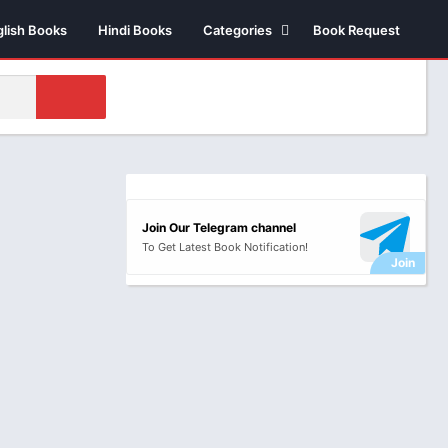
glish Books
Hindi Books
Categories
Book Request
Biography /
Autobiography
Business & Economics
Comics
Health
Money & Investment
Join Our Telegram channel
Novels
To Get Latest Book Notification!
Suspense thriller
Novels
Historical Fiction
Poetry
Science Fiction
Religious & Sprituality
Stories