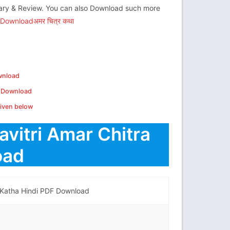
mary & Review. You can also Download such more
 Download
अमर चित्र कथा
ownload
DF Download
given below
Savitri Amar Chitra
oad
tra Katha Hindi PDF Download