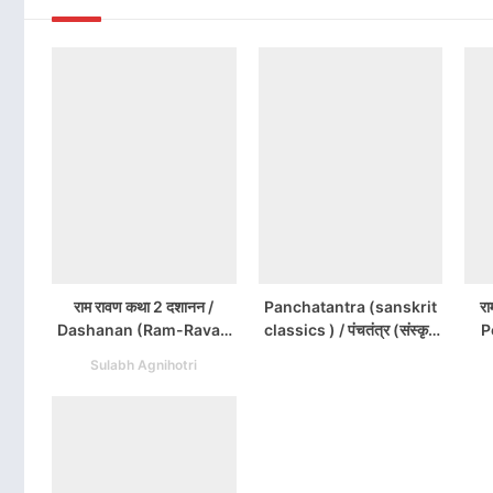
राम रावण कथा 2 दशानन /
Panchatantra (sanskrit
रा
Dashanan (Ram-Ravan
classics ) / पंचतंत्र (संस्कृत
P
Katha) Book 2 PDF
क्लाससिक्स ) Book PDF
R
Sulabh Agnihotri
Download
Download