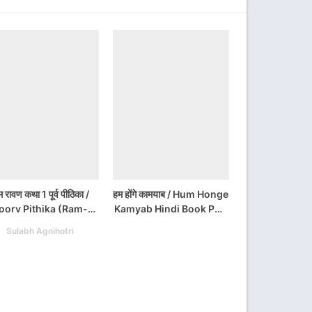
म रावण कथा 1 पूर्व पीठिका /
हम होंगे कामयाब / Hum Honge
oorv Pithika (Ram-
Kamyab Hindi Book PDF
avan Katha) Book 1
Download
Sulabh Agnihotri
PDF Download