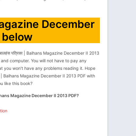
s Magazine December
n below
बालहंस पत्रिका | Balhans Magazine December II 2013
 and computer. You will not have to pay any
hat you won't have any problems reading it. Hope
्रिका | Balhans Magazine December II 2013 PDF with
u like this book?
 Balhans Magazine December II 2013 PDF?
tion