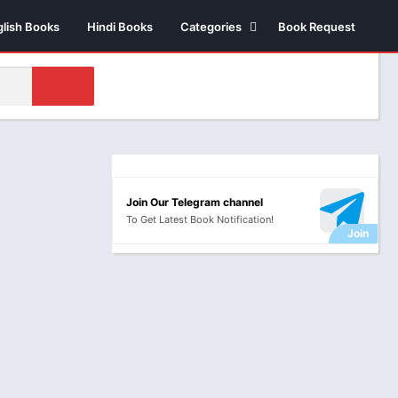
glish Books
Hindi Books
Categories
Book Request
Biography /
Autobiography
Business & Economics
Comics
Health
Money & Investment
Join Our Telegram channel
Novels
To Get Latest Book Notification!
Suspense thriller
Novels
Historical Fiction
Poetry
Science Fiction
Religious & Sprituality
Stories