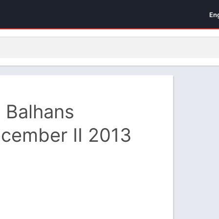
En
 | Balhans
cember II 2013