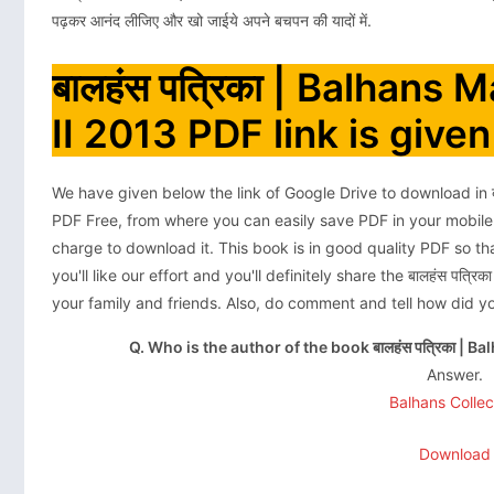
पढ़कर आनंद लीजिए और खो जाईये अपने बचपन की यादों में.
बालहंस पत्रिका | Balhan
II 2013 PDF link is give
We have given below the link of Google Drive to download in 
PDF Free, from where you can easily save PDF in your mobile
charge to download it. This book is in good quality PDF so t
you'll like our effort and you'll definitely share the बालहंस पत
your family and friends. Also, do comment and tell how did yo
Q. Who is the author of the book बालहंस पत्रिका |
Answer.
Balhans Collec
Download