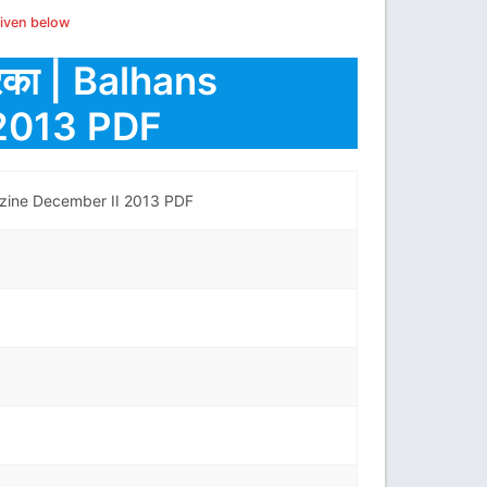
given below
िका | Balhans
2013 PDF
gazine December II 2013 PDF