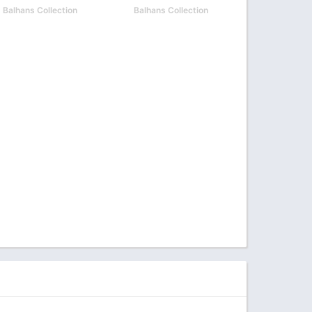
PDF
2014 PDF
Balhans Collection
Balhans Collection