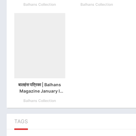
2013 PDF
2014 PDF
Balhans Collection
Balhans Collection
बालहंस पत्रिका | Balhans
Magazine January I
2014 PDF
Balhans Collection
TAGS