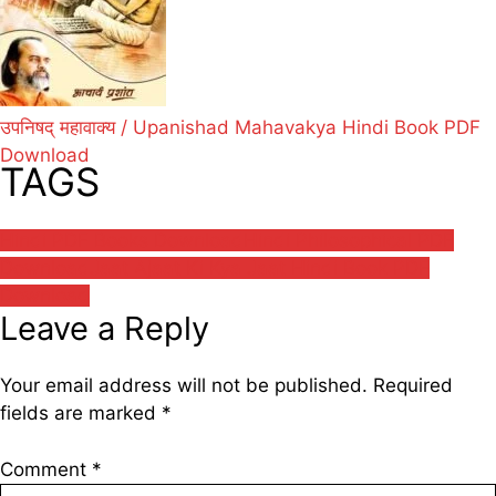
उपनिषद् महावाक्य / Upanishad Mahavakya Hindi Book PDF
Download
TAGS
Hindi PDF Books Download
Hindi Philosophical PDF
Download
Jaat Ajaat Ki Kya Jaat Hindi Book PDF
Download
Leave a Reply
Your email address will not be published.
Required
fields are marked
*
Comment
*