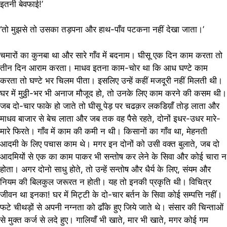
इतनी बेवफाई!’
‘तो मुझसे तो उसका तड़पना और हाथ-पाँव पटकना नहीं देखा जाता।’
चमारों का कुनबा था और सारे गाँव में बदनाम। घीसू एक दिन काम करता तो
तीन दिन आराम करता। माधव इतना काम-चोर था कि आध घण्टे काम
करता तो घण्टे भर चिलम पीता। इसलिए उन्हें कहीं मजदूरी नहीं मिलती थी।
घर में मुठ्ठी-भर भी अनाज मौजूद हो, तो उनके लिए काम करने की कसम थी।
जब दो-चार फाके हो जाते तो घीसू पेड़ पर चढक़र लकडिय़ाँ तोड़ लाता और
माधव बाजार से बेच लाता और जब तक वह पैसे रहते, दोनों इधर-उधर मारे-
मारे फिरते। गाँव में काम की कमी न थी। किसानों का गाँव था, मेहनती
आदमी के लिए पचास काम थे। मगर इन दोनों को उसी वक्त बुलाते, जब दो
आदमियों से एक का काम पाकर भी सन्तोष कर लेने के सिवा और कोई चारा न
होता। अगर दोनो साधु होते, तो उन्हें सन्तोष और धैर्य के लिए, संयम और
नियम की बिलकुल जरूरत न होती। यह तो इनकी प्रकृति थी। विचित्र
जीवन था इनका! घर में मिट्टी के दो-चार बर्तन के सिवा कोई सम्पत्ति नहीं।
फटे चीथड़ों से अपनी नग्नता को ढाँके हुए जिये जाते थे। संसार की चिन्ताओं
से मुक्त कर्ज से लदे हुए। गालियाँ भी खाते, मार भी खाते, मगर कोई गम