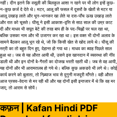
नहीं। दीन इतने कि वसूली की बिलकुल आशा न रहने पर भी लोग इन्हें कुछ-
न-कुछ कर्ज दे देते थे। मटर, आलू की फसल में दूसरों के खेतों से मटर या
आलू उखाड़ लाते और भून-भानकर खा लेते या दस-पाँच ऊख उखाड़ लाते
और रात को चूसते। घीसू ने इसी आकाश-वृत्ति से साठ साल की उम्र काट
दी और माधव भी सपूत बेटे की तरह बाप ही के पद-चिह्नों पर चल रहा था,
बल्कि उसका नाम और भी उजागर कर रहा था। इस वक्त भी दोनों अलाव के
सामने बैठकर आलू भून रहे थे, जो कि किसी खेत से खोद लाये थे। घीसू की
स्त्री का तो बहुत दिन हुए, देहान्त हो गया था। माधव का ब्याह पिछले साल
हुआ था। जब से यह औरत आयी थी, उसने इस खानदान में व्यवस्था की नींव
डाली थी और इन दोनों बे-गैरतों का दोजख भरती रहती थी। जब से वह आयी,
यह दोनों और भी आरामतलब हो गये थे। बल्कि कुछ अकडऩे भी लगे थे। कोई
कार्य करने को बुलाता, तो निब्र्याज भाव से दुगुनी मजदूरी माँगते। वही औरत
आज प्रसव-वेदना से मर रही थी और यह दोनों इसी इन्तजार में थे कि वह मर
जाए, तो आराम से सोयें।
कफ़न | Kafan Hindi PDF