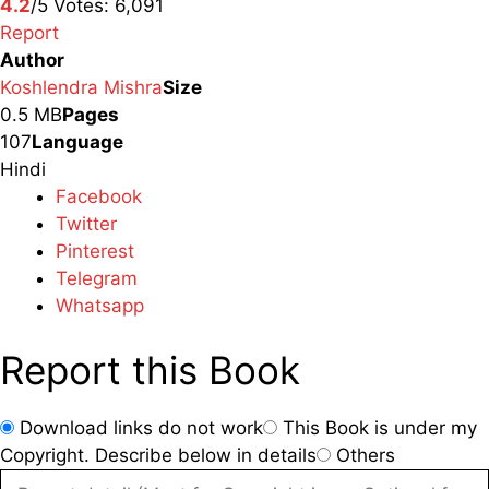
4.2
/5
Votes:
6,091
Report
Author
Koshlendra Mishra
Size
0.5 MB
Pages
107
Language
Hindi
Facebook
Twitter
Pinterest
Telegram
Whatsapp
Report this Book
Download links do not work
This Book is under my
Copyright. Describe below in details
Others