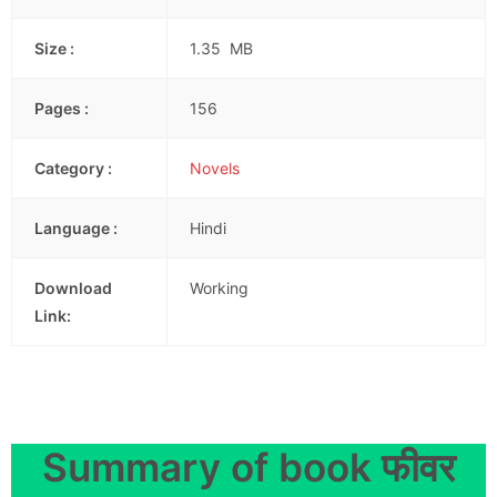
Size :
1.35 MB
Pages :
156
Category :
Novels
Language :
Hindi
Download
Working
Link:
Summary of book फीवर