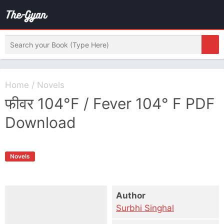
Home
/
Novels
फीवर 104°F / Fever 104° F PDF
Download
Novels
Author
Surbhi Singhal