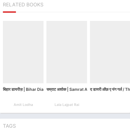
RELATED BOOKS
बिहार डायरीज़ | Bihar Diaries Hindi PDF Download
सम्राट अशोक | Samrat Ashok Jiwani Book P
द डायरी ऑफ़ ए यंग गर्ल
Amit Lodha
Lala Lajpat Rai
TAGS