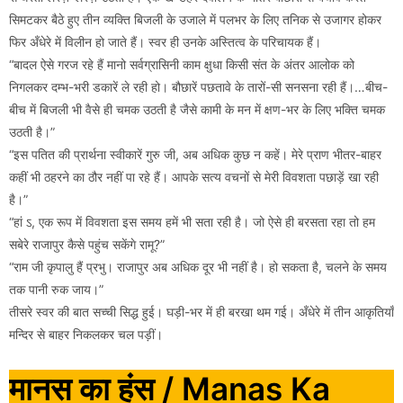
सिमटकर बैठे हुए तीन व्यक्ति बिजली के उजाले में पलभर के लिए तनिक से उजागर होकर
फिर अँधेरे में विलीन हो जाते हैं। स्वर ही उनके अस्तित्व के परिचायक हैं।
“बादल ऐसे गरज रहे हैं मानो सर्वग्रासिनी काम क्षुधा किसी संत के अंतर आलोक को
निगलकर दम्भ-भरी डकारें ले रही हो। बौछारें पछतावे के तारों-सी सनसना रही हैं।…बीच-
बीच में बिजली भी वैसे ही चमक उठती है जैसे कामी के मन में क्षण-भर के लिए भक्ति चमक
उठती है।”
“इस पतित की प्रार्थना स्वीकारें गुरु जी, अब अधिक कुछ न कहें। मेरे प्राण भीतर-बाहर
कहीं भी ठहरने का ठौर नहीं पा रहे हैं। आपके सत्य वचनों से मेरी विवशता पछाड़ें खा रही
है।”
“हां ऽ, एक रूप में विवशता इस समय हमें भी सता रही है। जो ऐसे ही बरसता रहा तो हम
सबेरे राजापुर कैसे पहुंच सकेंगे रामू?”
“राम जी कृपालु हैं प्रभु। राजापुर अब अधिक दूर भी नहीं है। हो सकता है, चलने के समय
तक पानी रुक जाय।”
तीसरे स्वर की बात सच्ची सिद्ध हुई। घड़ी-भर में ही बरखा थम गई। अँधेरे में तीन आकृतियाँ
मन्दिर से बाहर निकलकर चल पड़ीं।
मानस का हंस / Manas Ka