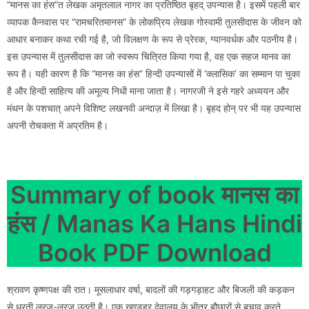
“मानस का हंस”त लेखक अमृतलाल नागर का प्रतिष्ठित बृहद् उपन्यास है। इसमें पहली बार
व्यापक कैनवास पर “रामचरितमानस” के लोकप्रिय लेखक गोस्वामी तुलसीदास के जीवन को
आधार बनाकर कथा रची गई है, जो विलक्षण के रूप से प्रेरक, ग्यानवर्धक और पठनीय है।
इस उपन्यास में तुलसीदास का जो स्वरूप चित्रित किया गया है, वह एक सहज मानव का
रूप है। यही कारण है कि “मानस का हंस” हिन्दी उपन्यासों में ‘क्लासिक’ का सम्मान पा चुका
है और हिन्दी साहित्य की अमूल्य निधी माना जाता है। नागरजी ने इसे गहरे अध्ययन और
मंथन के पशचात् अपने विशिष्ट लखनवी अन्दाज़ में लिखा है। बृहद होन् पर भी यह उपन्यास
अपनी रोचकता में अप्रतिम है।
Summary of book मानस का
हंस / Manas Ka Hans Hindi
Book PDF Download
श्रावण कृष्णपक्ष की रात। मूसलाधार वर्षा, बादलों की गड़गड़ाहट और बिजली की कड़कन
से धरती लरज़-लरज़ उठती है। एक खण्डहर देवालय के भीतर बौछारों से बचाव करते