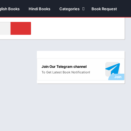
glish Books
Hindi Books
Categories
Book Request
Biography /
Autobiography
Business & Economics
Comics
Health
Money & Investment
Join Our Telegram channel
Novels
To Get Latest Book Notification!
Suspense thriller
Novels
Historical Fiction
Poetry
Science Fiction
Religious & Sprituality
Stories