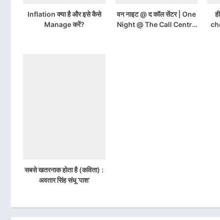
Inflation क्या है और इसे कैसे
वन नाइट @ द कॉल सेंटर | One
ह
Manage करें?
Night @ The Call Centre
ch
by Chetan Bhagat
Ch
Download Free PDF
सबसे खतरनाक होता है (कविता) :
अवतार सिंह संधू ‘पाश’