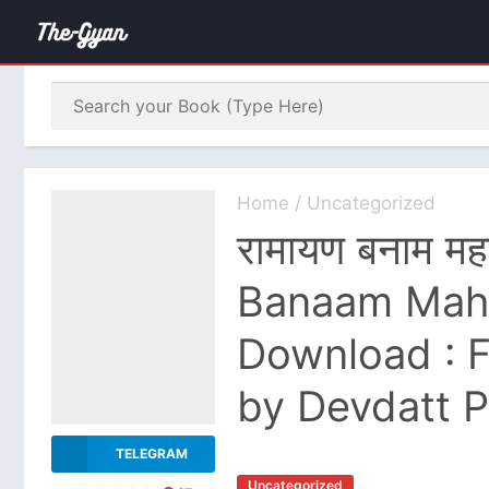
Home
/
Uncategorized
रामायण बनाम म
Banaam Mah
Download : F
by Devdatt 
TELEGRAM
Uncategorized