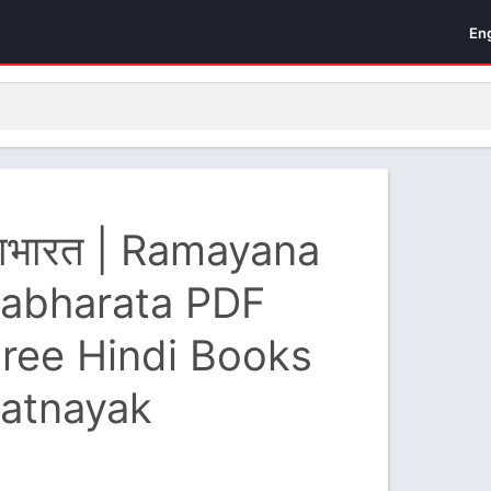
En
हाभारत | Ramayana
abharata PDF
ree Hindi Books
Patnayak