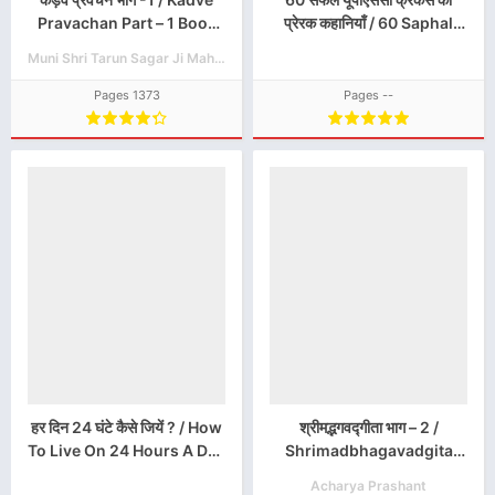
Pravachan Part – 1 Book
प्रेरक कहानियाँ / 60 Saphal
PDF Download
UPSC Crackers Ki Prerak
Muni Shri Tarun Sagar Ji Maharaj
Kahaniyan Book PDF
Download
Pages 1373
Pages --
हर दिन 24 घंटे कैसे जियें ? / How
श्रीमद्भगवद्गीता भाग – 2 /
To Live On 24 Hours A Day
Shrimadbhagavadgita
Hindi Book PDF Download
Bhag -2 Hindi Book PDF
Acharya Prashant