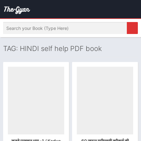
TAG: HINDI self help PDF book
कड़वे प्रवचन भाग -1 / Kadve
60 सफल यूपीएससी क्रैकर्स की