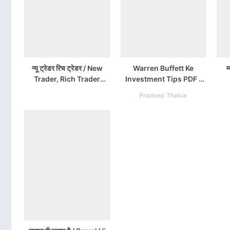
न्यू ट्रेडर रिच ट्रेडर / New
Warren Buffett Ke
म्
Trader, Rich Trader
Investment Tips PDF /
Hindi PDF Download
Warren Buffett
Pradeep Thakur
Investment Strategy
Book PDF Download