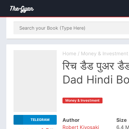
Home
/
Money & Investment
रिच डैड पुअर ड
Dad Hindi B
Money & Investment
Author
Size
TELEGRAM
Robert Kiyosaki
6.4 