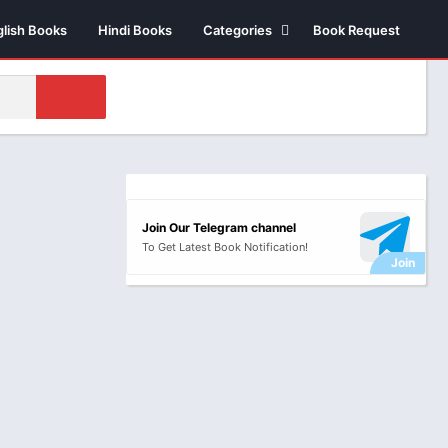
glish Books
Hindi Books
Categories
Book Request
Biography /
Autobiography
Business & Economics
Comics
Health
Money & Investment
Join Our Telegram channel
Novels
To Get Latest Book Notification!
Suspense thriller
Novels
Historical Fiction
Poetry
Science Fiction
Religious & Sprituality
Stories