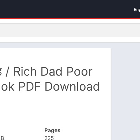
En
ैड / Rich Dad Poor
ook PDF Download
Pages
MB
225