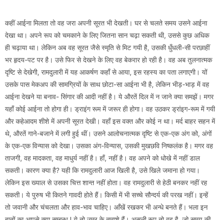
कहीं आईना मिलता तो वह जरा अपनी सूरत भी देखती। घर से चलते समय उसने आईना
देखा था। अपने रूप को चमकाने के लिए जितना सान चढ़ा सकती थी, उससे कुछ अधिक
ही चढ़ाया था। लेकिन अब वह सूरत जैसे स्मृति से मिट गयी है, उसकी धुँधली-सी परछाहीं
भर हृदय-पट पर है। उसे फिर से देखने के लिए वह बेकरार हो रही है। वह अब तुलनात्मक
दृष्टि से देखेगी, रामदुलारी में यह आकर्षण कहाँ से आया, इस रहस्य का पता लगाएगी। यों
उसके पास मेकअप की सामग्रियों के साथ छोटा-सा आईना भी है, लेकिन भीड़-भाड़ में वह
आईना देखने या बनाव- सिंगार की आदी नहीं है। ये औरतें दिल में न जाने क्या समझें। मगर
यहाँ कोई आईना तो होगा ही। ड्राइंग रूम में जरूर ही होगा। वह उठकर ड्रांइग-रूम में गयी
और कहेआदम शीशे में अपनी सूरत देखी। वहाँ इस वक्त और कोई न था। मर्द बाहर सहन में
थे, औरतें गाने-बजाने में लगी हुई थीं। उसने आलोचनात्मक दृष्टि से एक-एक अंग को, अंगों
के एक-एक विन्यास को देखा। उसका अंग-विन्यास, उसकी मुखछवि निष्कलंक है। मगर वह
ताजगी, वह मादकता, वह माधुर्य नहीं है। हाँ, नहीं है। वह अपने को धोखे में नहीं डाल
सकती। कारण क्या है? यही कि रामदुलारी आज खिली है, उसे खिले जमाना हो गया।
लेकिन इस ख्याल से उसका चित्त शान्त नहीं होता। वह रामदुलारी से हेठी बनकर नहीं रह
सकती। ये पुरुष भी कितने गावदी होते हैं। किसी में भी सच्चे सौन्दर्य की परख नहीं। इन्हें
तो जवानी और चंचलता और हाव-भाव चाहिए। आँखें रखकर भी अन्धे बनते हैं। भला इन
बातों का आपसे क्या सम्बन्ध ! ये तो उम्र के तमाशे हैं। असली रूप तो वह है, जो समय की