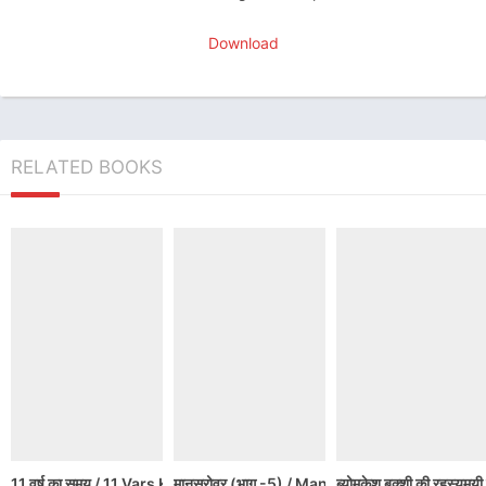
Download
RELATED BOOKS
11 वर्ष का समय / 11 Vars Ka Samay Hindi Book PDF Download
मानसरोवर (भाग -5) / Mansarovar – Part 5 Hi
ब्योमकेश बक्शी की रहस