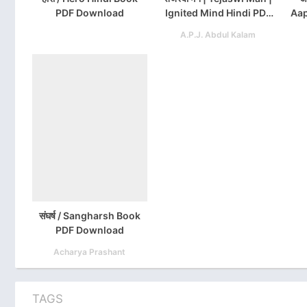
PDF Download
Ignited Mind Hindi PDF
Aap
Download
Hat
A.P.J. Abdul Kalam
संघर्ष / Sangharsh Book
PDF Download
Acharya Prashant
TAGS