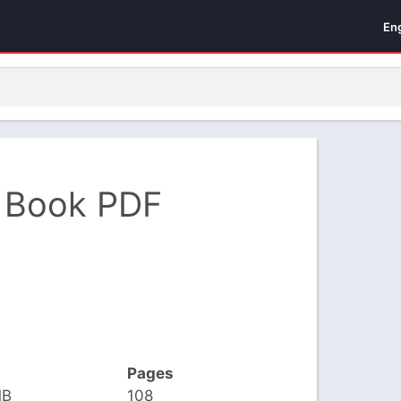
En
ti Book PDF
Pages
MB
108