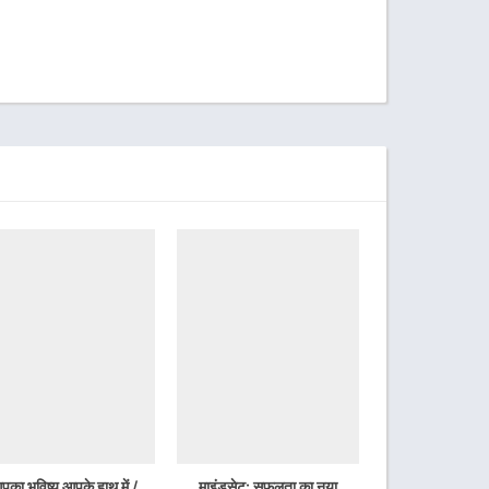
पका भविष्य आपके हाथ में /
माइंडसेट: सफलता का नया