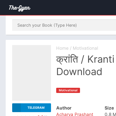
Home
/
Motivational
क्रांति / Kran
Download
Motivational
Author
Size
TELEGRAM
Acharya Prashant
0.8 