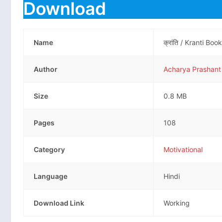
Download
Name
क्रांति / Kranti B
Author
Acharya Prashant
Size
0.8 MB
Pages
108
Category
Motivational
Language
Hindi
Download Link
Working