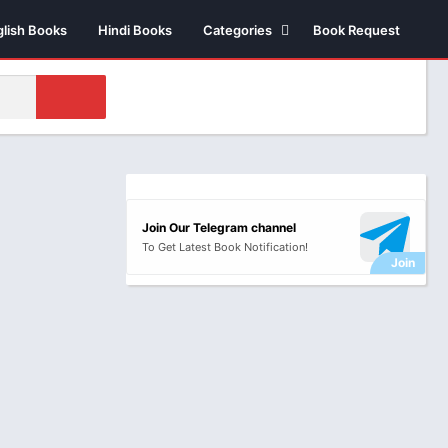
glish Books
Hindi Books
Categories
Book Request
Biography /
Autobiography
Business & Economics
Comics
Health
Money & Investment
Join Our Telegram channel
Novels
To Get Latest Book Notification!
Suspense thriller
Novels
Historical Fiction
Poetry
Science Fiction
Religious & Sprituality
Stories