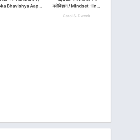
ka Bhavishya Aapke
मनोविज्ञान / Mindset Hindi
h Mai Hindi Book PDF
PDF Download
Carol S. Dweck
Download