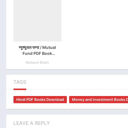
म्यूच्यूअल फण्ड / Mutual
Fund PDF Book
Download
Mahesh Bhatt
TAGS
Hindi PDF Books Download
Money and Investment Books D
LEAVE A REPLY