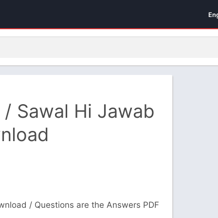
En
है / Sawal Hi Jawab
nload
nload / Questions are the Answers PDF