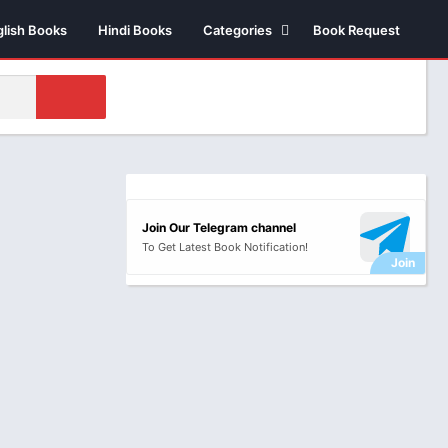
glish Books
Hindi Books
Categories
Book Request
Biography /
Autobiography
Business & Economics
Comics
Health
Money & Investment
Join Our Telegram channel
Novels
To Get Latest Book Notification!
Suspense thriller
Novels
Historical Fiction
Poetry
Science Fiction
Religious & Sprituality
Stories