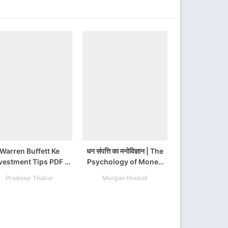
Warren Buffett Ke
धन संपत्ति का मनोविज्ञान | The
vestment Tips PDF /
Psychology of Money
Warren Buffett
Hindi PDF Download
Pradeep Thakur
Morgan Housel
nvestment Strategy
ook PDF Download