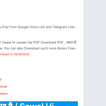
is Post from Google Drive Link and Telegram Link ,
ै / Sawal Hi Jawab Hai PDF Download PDF , सवाल ही
w. You can also Download such more Books Free -
load in HindiHindi
d
nload
 below