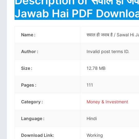
Description of सवाल ही जवा
Jawab Hai PDF Downlo
Name :
सवाल ही जवाब है / Sawal H
Author :
Invalid post terms ID.
Size :
12.78 MB
Pages :
111
Category :
Money & Investment
Language :
Hindi
Download Link:
Working