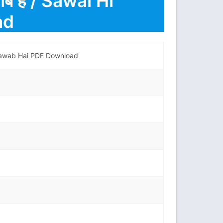
ब है / Sawal Hi
ad
i Jawab Hai PDF Download