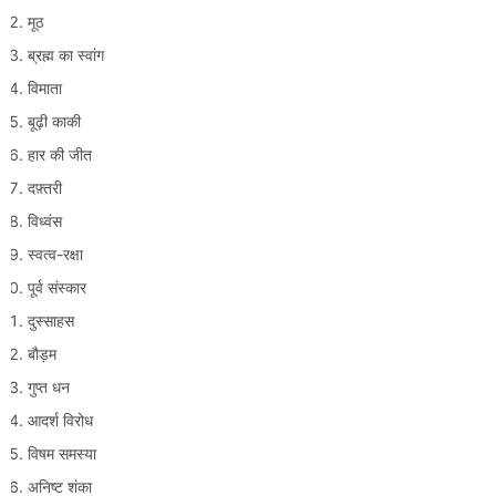
मूठ
ब्रह्म का स्वांग
विमाता
बूढ़ी काकी
हार की जीत
दफ़्तरी
विध्वंस
स्वत्व-रक्षा
पूर्व संस्कार
दुस्साहस
बौड़म
गुप्त धन
आदर्श विरोध
विषम समस्या
अनिष्ट शंका