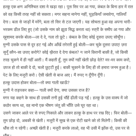
हल्कू एक क्षण अनिश्चित दशा मे खड़ा रहा। पूस सिर पर आ गया, कंबल के बिना हार में रात
को वह किसी तरह नहीं सो सकता। मगर सहना मानेगा नहीं, घुड़कियाँ जमावेगा, गालियाँ
देगा। बला से जाड़ों में मरेंगे, बला तो सिर से टल जाएगी। यह सोचता हुआ वह अपना भारी-
भरकम डील लिए हुए (जो उसके नाम को झूठा सिद्ध करता था) स्त्री के समीप आ गया और
ख़ुशामद करके बोला—ला दे दे, गला तो छूटे। कंबल के लिए कोई दूसरा उपाए सोचूँगा।
मुन्नी उसके पास से दूर हट गई और आँखें तरेरती हुई बोली—कर चुके दूसरा उपाए! ज़रा
सुनूँ कौन-सा उपाए करोगे? कोई ख़ैरात दे देगा कंबल? न जाने कितनी बाकी है, जो किसी
तरह चुकने में ही नहीं आती। मैं कहती हूँ, तुम क्यों नहीं खेती छोड़ देते? मर-मर काम करो,
उपज हो तो बाकी दे दो, चलो छुट्टी हुई। बाकी चुकाने के लिए ही तो हमारा जनम हुआ है।
पेट के लिए मजूरी करो। ऐसी खेती से बाज आए। मैं रुपए न दूँगीन दूँगी।
हल्कू उदास होकर बोला—तो क्या गाली खाऊँ?
मुन्नी ने तड़पकर कहा— गाली क्यों देगा, क्या उसका राज है?
मगर यह कहने के साथ ही उसकी तनी हुई भौंहें ढीली पड़ गईं। हल्कू के उस वाक्य में जो
कठोर सत्य था, वह मानो एक भीषण जंतु की भाँति उसे घूर रहा था।
उसने जाकर आले पर से रुपए निकाले और लाकर हल्कू के हाथ पर रख दिए। फिर बोली—
तुम छोड़ दो, अबकी से खेती। मजूरी में सुख से एक रोटी खाने को तो मिलेगी। किसी की
धौंस तो न रहेगी। अच्छी खेती है। मजूरी करके लाओ, वह भी उसी में झोंक दो, उस पर से
धौंस।