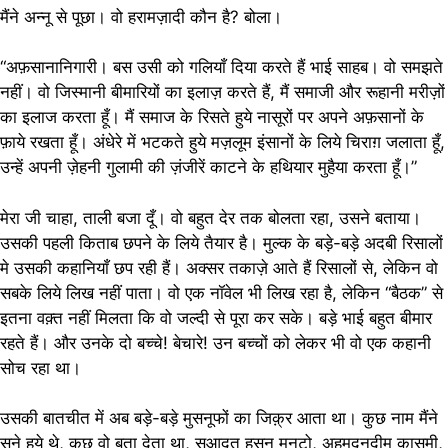
मैंने अन्नू से पूछा। वो हरामज़ादी कौन है? बोला।
“अफ़सानानिगारी। बस उसी को गलियाँ दिया करते हैं भाई साहब। वो समझते
नहीं। वो जिस्मानी बीमारियों का इलाज़ करते हैं, मैं समाजी और रूहानी मरीज़ों
का इलाज करता हूँ। मैं समाज के रिसते हुये नासूरों पर अपने अफ़सानों के
फ़ाये रखता हूँ। अंधेरे में भटकते हुये मज़लूम इंसानों के लिये चिराग़ जलाता हूँ,
उन्हें अपनी ज़ेहनी गुलामी की ज़ंजीरें काटने के हथियार मुहैया करता हूँ।”
मेरा जी चाहा, ताली बजा दूँ। वो बहुत देर तक बोलता रहा, उसने बताया।
उसकी पहली किताब छपने के लिये तैयार है। मुल्क के बड़े-बड़े अदबी रिसालों
मे उसकी कहानियाँ छप रही हैं। अक्सर तकाज़े आते हैं रिसालों से, लेकिन वो
सबके लिये लिख नहीं पाता। वो एक नॉवेल भी लिख रहा है, लेकिन “बैठक” से
इतना वक़्त नहीं मिलता कि वो जल्दी से पूरा कर सके। बड़े भाई बहुत बीमार
रहते हैं। और उनके दो बच्चे! बेचारे! उन बच्चों को लेकर भी वो एक कहानी
सोच रहा था।
उसकी बातचीत में अब बड़े-बड़े मुसनूफों का जिक़्र आता था। कुछ नाम मैंने
सुने हुये थे, कुछ वो बता देता था, सआदत हसन मन्‌टो, अहमदनदीम क़ासमी,