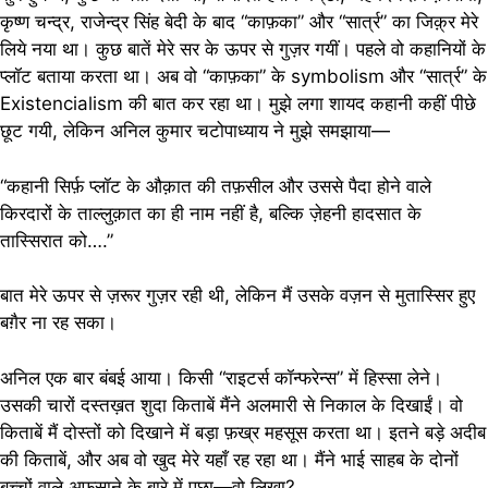
कृष्ण चन्द्र, राजेन्द्र सिंह बेदी के बाद “काफ़का” और “सार्त्र” का जिक़्र मेरे
लिये नया था। कुछ बातें मेरे सर के ऊपर से गुज़र गयीं। पहले वो कहानियों के
प्लॉट बताया करता था। अब वो “काफ़का” के symbolism और “सार्त्र” के
Existencialism की बात कर रहा था। मुझे लगा शायद कहानी कहीं पीछे
छूट गयी, लेकिन अनिल कुमार चटोपाध्याय ने मुझे समझाया—
“कहानी सिर्फ़ प्लॉट के औक़ात की तफ़सील और उससे पैदा होने वाले
किरदारों के ताल्लुक़ात का ही नाम नहीं है, बल्कि ज़ेहनी हादसात के
तास्सिरात को….”
बात मेरे ऊपर से ज़रूर गुज़र रही थी, लेकिन मैं उसके वज़न से मुतास्सिर हुए
बग़ैर ना रह सका।
अनिल एक बार बंबई आया। किसी “राइटर्स कॉन्फरेन्स” में हिस्सा लेने।
उसकी चारों दस्तख़त शुदा किताबें मैंने अलमारी से निकाल के दिखाईं। वो
किताबें मैं दोस्तों को दिखाने में बड़ा फ़ख्र महसूस करता था। इतने बड़े अदीब
की किताबें, और अब वो खुद मेरे यहाँ रह रहा था। मैंने भाई साहब के दोनों
बच्चों वाले अफ़साने के बारे में पूछा—वो लिखा?