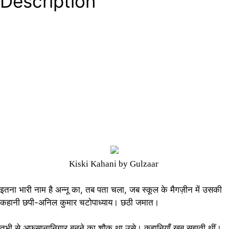
Description
Kiski Kahani by Gulzaa
r
इतना भारी नाम है अन्नू का, तब पता चला, जब स्कूल के मैगज़ीन में उसकी
कहानी छपी-अनिल कुमार चटोपाध्याय। छठी जमात।
तभी से अफ़सानानिगार बनने का शौक़ था उसे। कहानियाँ खूब सूझती थीं।