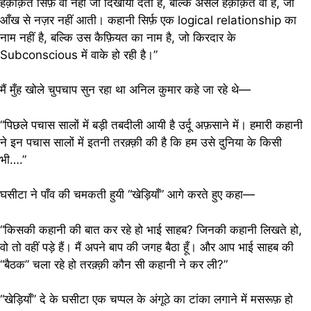
हक़ीक़त सिर्फ़ वो नहीं जो दिखायी देती है, बल्कि असल हक़ीक़त वो है, जो
आँख से नज़र नहीं आती। कहानी सिर्फ़ एक logical relationship का
नाम नहीं है, बल्कि उस कैफ़ियत का नाम है, जो किरदार के
Subconscious में वाके हो रही है।”
मैं मुँह खोले चुपचाप सुन रहा था अनिल कुमार कहे जा रहे थे—
“पिछले पचास सालों में बड़ी तबदीली आयी है उर्दू अफ़साने में। हमारी कहानी
ने इन पचास सालों में इतनी तरक़्क़ी की है कि हम उसे दुनिया के किसी
भी….”
घसीटा ने पाँव की चमकती हुयी “खेड़ियाँ” आगे करते हुए कहा—
“किसकी कहानी की बात कर रहे हो भाई साहब? जिनकी कहानी लिखते हो,
वो तो वहीं पड़े हैं। मैं अपने बाप की जगह बैठा हूँ। और आप भाई साहब की
“बैठक” चला रहे हो तरक़्क़ी कौन सी कहानी ने कर ली?”
“खेड़ियाँ” दे के घसीटा एक चप्पल के अंगूठे का टांका लगाने में मसरूफ़ हो